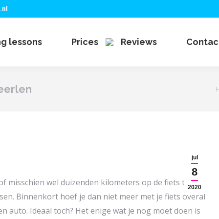
.nl
ng lessons
Prices
Reviews
Contac
Heerlen
Je
jul
8
 of misschien wel duizenden kilometers op de fiets te
2020
en. Binnenkort hoef je dan niet meer met je fiets overal
 auto. Ideaal toch? Het enige wat je nog moet doen is