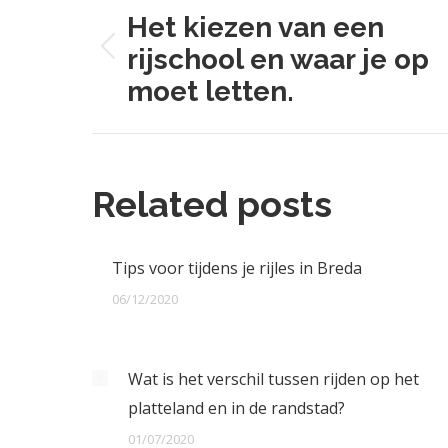
navigation
Het kiezen van een
rijschool en waar je op
Previous
moet letten.
post:
Related posts
Tips voor tijdens je rijles in Breda
06/12/2020
Wat is het verschil tussen rijden op het
platteland en in de randstad?
01/07/2020