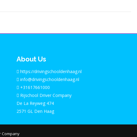
About Us
https://drivingschooldenhaag.nl
info@drivingschooldenhaag.nl
+31617661000
Rijschool Driver Company
De La Reyweg 474
2571 GL Den Haag
er Company